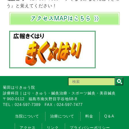
う』と覚えてください！
菊田はりきゅう院
診療科目 | はり・きゅう・鍼灸治療・スポーツ鍼灸・美容鍼灸
〒960-0112 福島市南矢野目字谷地68-8
TEL：024-597-7389
FAX：024-597-7477
当院について
治療について
料金
Q＆A
アクセス
リンク
プライバシーポリシー